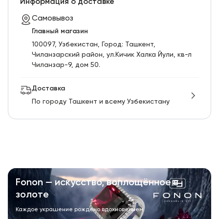
Информация о доставке
Самовывоз
Главный магазин
100097, Узбекистан, Город: Ташкент,
Чиланзарский pайон, ул.Кичик Халка Йули, кв-л
Чиланзар-9, дом 50.
Доставка
По городу Ташкент и всему Узбекистану
Fonon — искусство, воплощённое в
золоте
Каждое украшение рождено вдохновением.