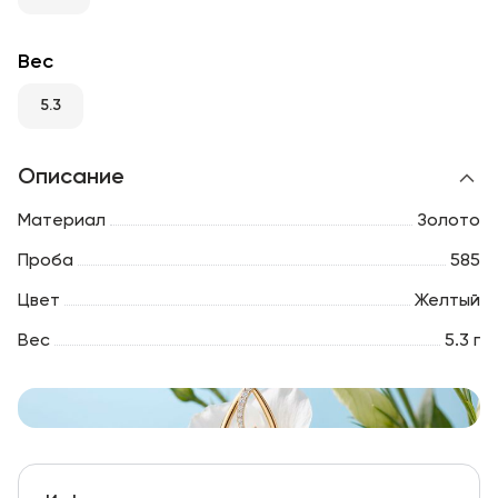
RU
ENG
UZ
Вес
5.3
Описание
Материал
Золото
Проба
585
Цвет
Желтый
Вес
5.3 г