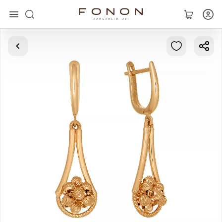
Главная
Коллекции
Кольца
Серьги
Браслеты
Кулоны
Цепочки