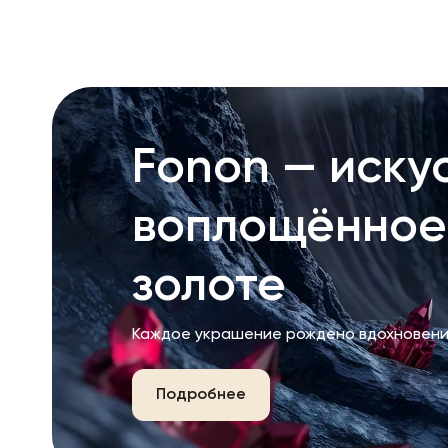
RU
ENG
UZ
Fonon — искус
воплощённое
золоте
Каждое украшение рождено вдохновени
Подробнее