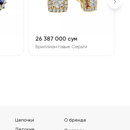
26 387 000 сум
1
Бриллиантовые Серьги
Б
Цепочки
О бренде
Детские