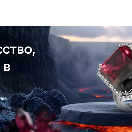
ство,
 в
ем.