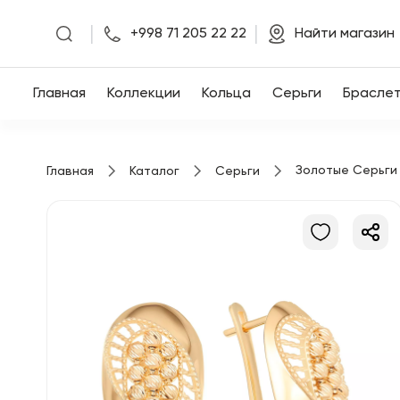
|
|
+998 71 205 22 22
Найти магазин
Главная
Главная
Коллекции
Кольца
Серьги
Брасле
Коллекции
Золотые Серьги
Главная
Каталог
Серьги
Кольца
Серьги
Браслеты
Кулоны
Цепочки