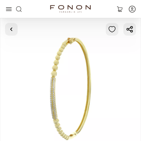
Главная
Коллекции
Кольца
Серьги
Браслеты
Кулоны
Цепочки