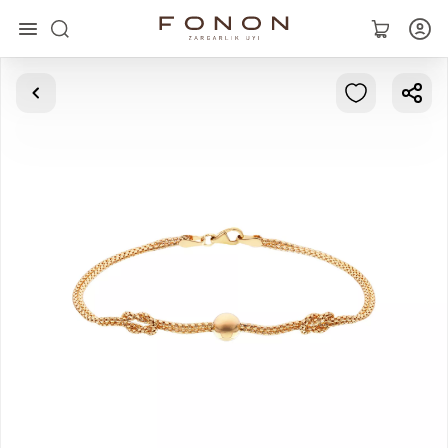
Главная
Коллекции
Кольца
Серьги
Браслеты
Кулоны
Цепочки