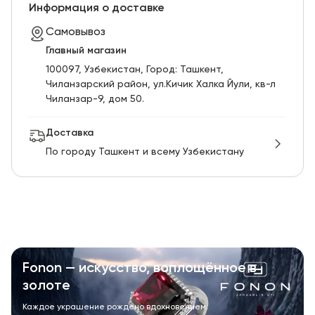
RU
ENG
UZ
Информация о доставке
Самовывоз
Главный магазин
100097, Узбекистан, Город: Ташкент,
Чиланзарский pайон, ул.Кичик Халка Йули, кв-л
Чиланзар-9, дом 50.
Доставка
По городу Ташкент и всему Узбекистану
Fonon — искусство, воплощённое в
золоте
Каждое украшение рождено вдохновением.