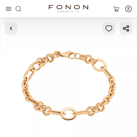
Главная
Коллекции
Кольца
Серьги
Браслеты
Кулоны
Цепочки