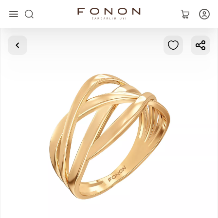
Главная
Коллекции
Кольца
Серьги
Браслеты
Кулоны
Цепочки