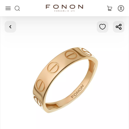
Главная
Коллекции
Кольца
Серьги
Браслеты
Кулоны
Цепочки