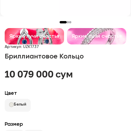
Детские изделия
Изделия с драгоценными камнями
Аксессуары
Яркие лучи счастья
Яркие лучи счастья
Артикул
:
UZK1737
Все
Бриллиантовое Кольцо
О нас
10 079 000 сум
Найти магазин
Цвет
Избранное
Белый
+998 71 205 22 22
Размер