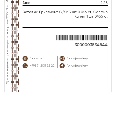
*Данное изделие произведено со стороны OOO “Gold Moon Tashkent”, ювелирный завод “FONON zargarlik uyi”
Вес
:
2.28
Вставки
:
Бриллиант G/SI: 3 шт 0.066 ct, Сапфир
Капля: 1 шт 0.955 ct
3000003534844
fonon.uz
fononjewelery
+998 71 205 22 22
fononjewelery