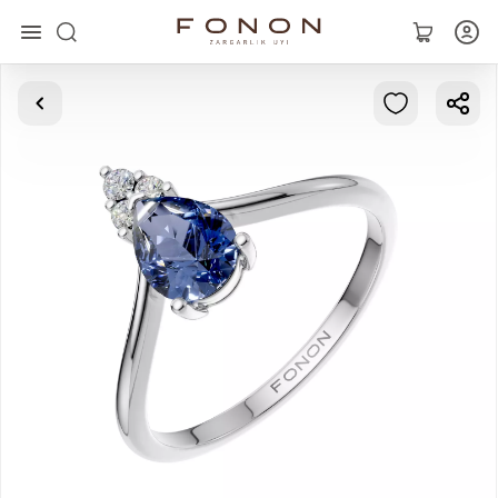
Главная
Коллекции
Кольца
Серьги
Браслеты
Кулоны
Цепочки