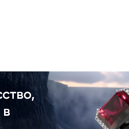
ство,
 в