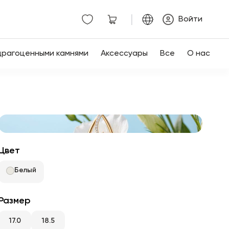
|
Войти
драгоценными камнями
Аксессуары
Все
О нас
Цвет
Белый
Размер
17.0
18.5