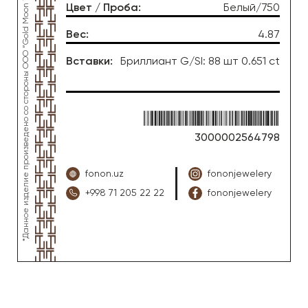
*Данное изделие произведено со стороны OOO “Gold Moon Tashkent”, ювелирный завод “FONON zargarlik uyi”
Цвет / Проба
:
Белый/750
Вес
:
4.87
Вставки
:
Бриллиант G/SI: 88 шт 0.651 ct
3000002564798
fonon.uz
fononjewelery
+998 71 205 22 22
fononjewelery