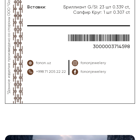
Вставки
:
Бриллиант G/SI: 23 шт 0.339 ct,
Сапфир Круг: 1 шт 0.307 ct
3000003714598
fonon.uz
fononjewelery
+998 71 205 22 22
fononjewelery