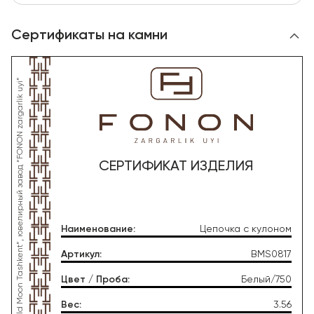
Сертификаты на камни
*Данное изделие произведено со стороны OOO “Gold Moon Tashkent”, ювелирный завод “FONON zargarlik uyi”
СЕРТИФИКАТ ИЗДЕЛИЯ
Наименование
:
Цепочка с кулоном
Артикул
:
BMS0817
Цвет / Проба
:
Белый/750
Вес
:
3.56