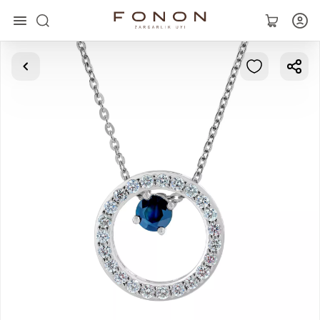
Главная
Коллекции
Кольца
Серьги
Браслеты
Кулоны
Цепочки