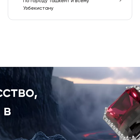
По городу Ташкент и всему
Узбекистану
ство,
 в