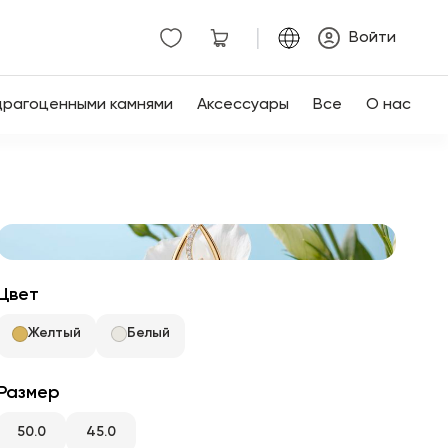
|
Войти
драгоценными камнями
Аксессуары
Все
О нас
Цвет
Желтый
Белый
Размер
50.0
45.0