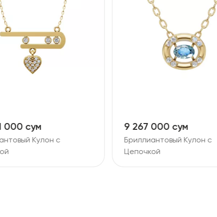
 000 сум
2 940 000 сум
антовый Кулон с
Золотая Цепь с Кулоном
ой