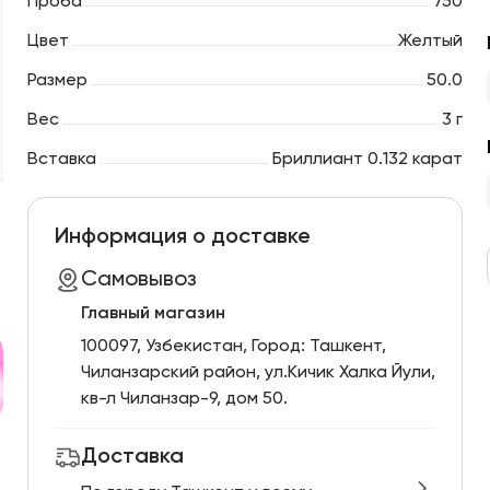
Проба
750
Цвет
Желтый
Размер
50.0
Вес
3 г
Вставка
Бриллиант 0.132 карат
Информация о доставке
Самовывоз
Главный магазин
100097, Узбекистан, Город: Ташкент,
Чиланзарский pайон, ул.Кичик Халка Йули,
кв-л Чиланзар-9, дом 50.
Доставка