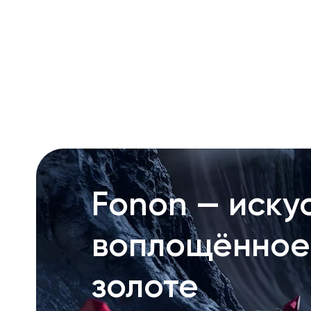
RU
ENG
UZ
Fonon — искус
воплощённое
золоте