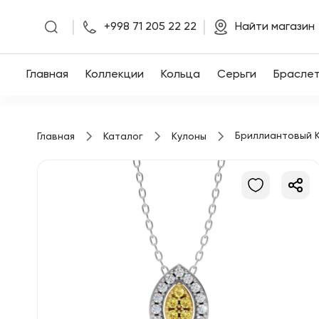
|
|
+998 71 205 22 22
Найти магазин
Главная
Главная
Коллекции
Кольца
Серьги
Брасле
Коллекции
Бриллиантовый К
Главная
Каталог
Кулоны
Кольца
Серьги
Браслеты
Кулоны
Цепочки