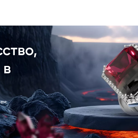
ство,
 в
ем.