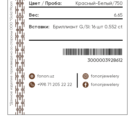
*Данное изделие произведено со стороны OOO “Gold Moon Tashkent”, ювелирный завод “FONON zargarlik uyi”
Цвет / Проба
:
Красный-Белый/750
Вес
:
6.65
Вставки
:
Бриллиант G/SI: 16 шт 0.552 ct
3000003928612
fonon.uz
fononjewelery
+998 71 205 22 22
fononjewelery