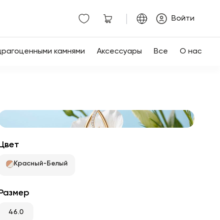
|
Войти
драгоценными камнями
Аксессуары
Все
О нас
Цвет
Красный-Белый
Размер
46.0