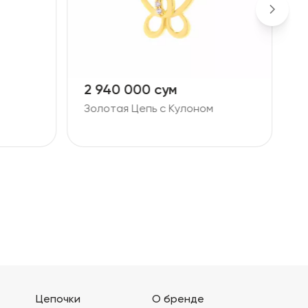
2 940 000 сум
1
Золотая Цепь с Кулоном
Б
Ц
Цепочки
О бренде