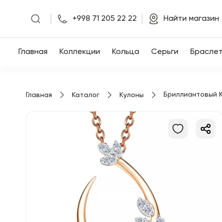
|
|
+998 71 205 22 22
Найти магазин
Главная
Главная
Коллекции
Кольца
Серьги
Брасле
Коллекции
Бриллиантовый К
Главная
Каталог
Кулоны
Кольца
Серьги
Браслеты
Кулоны
Цепочки