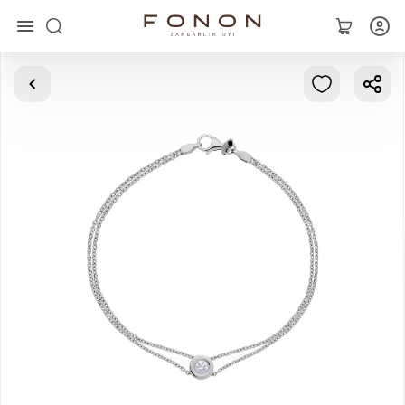
Главная
Коллекции
Кольца
Серьги
Браслеты
Кулоны
Цепочки