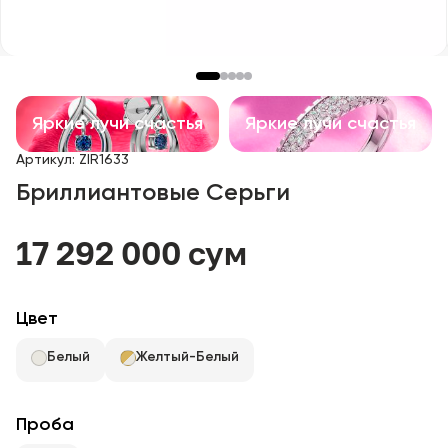
Детские изделия
Изделия с драгоценными камнями
Аксессуары
Яркие лучи счастья
Яркие лучи счастья
Артикул
:
ZIR1633
Все
Бриллиантовые Серьги
О нас
17 292 000 сум
Найти магазин
Цвет
Избранное
Белый
Желтый-Белый
+998 71 205 22 22
Проба