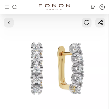
Главная
Коллекции
Кольца
Серьги
Браслеты
Кулоны
Цепочки