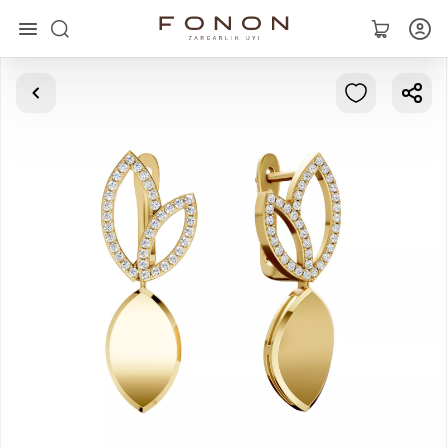
Главная
Коллекции
Кольца
Серьги
Браслеты
Кулоны
Цепочки