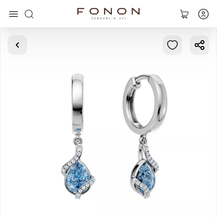
Главная
Коллекции
Кольца
Серьги
Браслеты
Кулоны
Цепочки