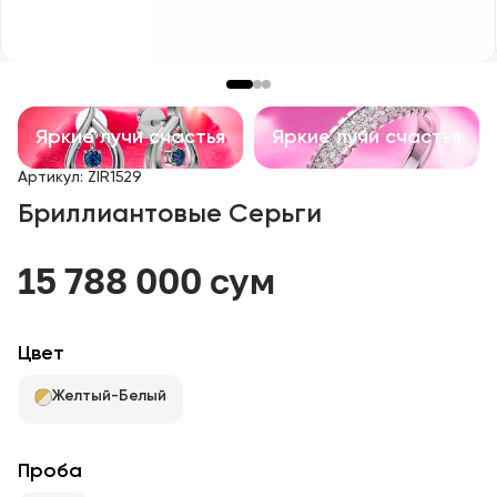
Детские изделия
Изделия с драгоценными камнями
Аксессуары
Яркие лучи счастья
Яркие лучи счастья
Артикул
:
ZIR1529
Все
Бриллиантовые Серьги
О нас
15 788 000 сум
Найти магазин
Цвет
Избранное
Желтый-Белый
+998 71 205 22 22
Проба