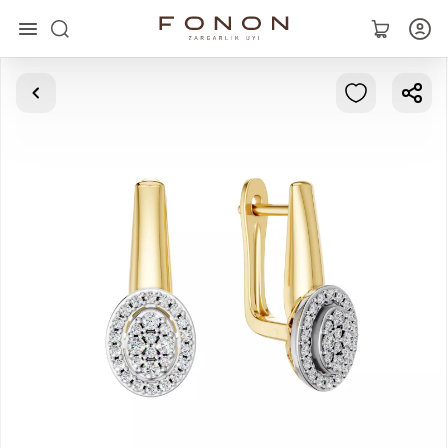
Главная
Коллекции
Кольца
Серьги
Браслеты
Кулоны
Цепочки