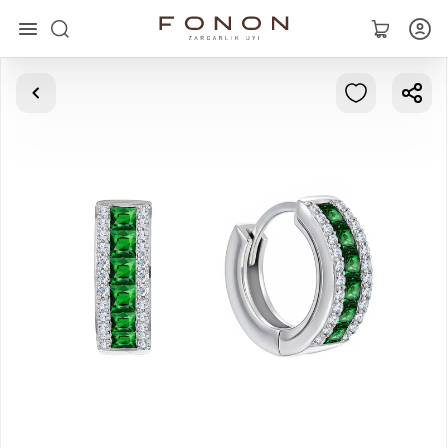
Главная
Коллекции
Кольца
Серьги
Браслеты
Кулоны
Цепочки