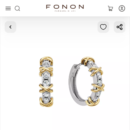
Главная
Коллекции
Кольца
Серьги
Браслеты
Кулоны
Цепочки