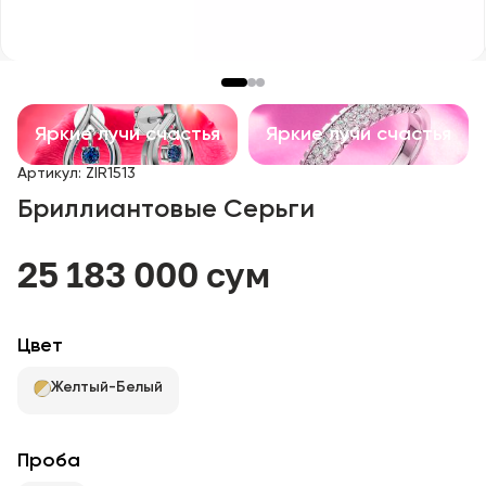
Детские изделия
Изделия с драгоценными камнями
Аксессуары
Яркие лучи счастья
Яркие лучи счастья
Артикул
:
ZIR1513
Все
Бриллиантовые Серьги
О нас
25 183 000 сум
Найти магазин
Цвет
Избранное
Желтый-Белый
+998 71 205 22 22
Проба