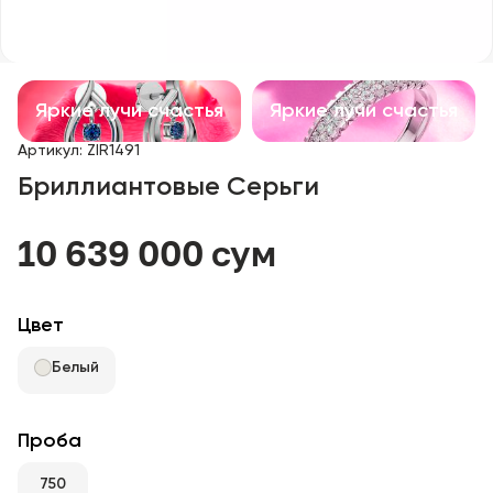
Детские изделия
Изделия с драгоценными камнями
Яркие лучи счастья
Яркие лучи счастья
Аксессуары
Артикул
:
ZIR1491
Бриллиантовые Серьги
Все
10 639 000 сум
О нас
Найти магазин
Цвет
Избранное
Белый
+998 71 205 22 22
Проба
750