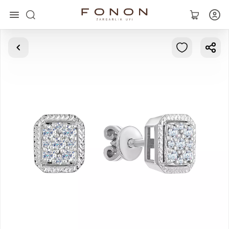
Главная
Коллекции
Кольца
Серьги
Браслеты
Кулоны
Цепочки