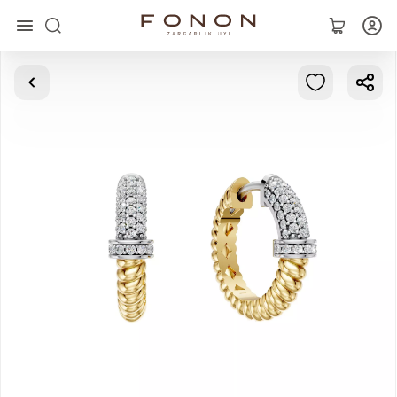
Главная
Коллекции
Кольца
Серьги
Браслеты
Кулоны
Цепочки