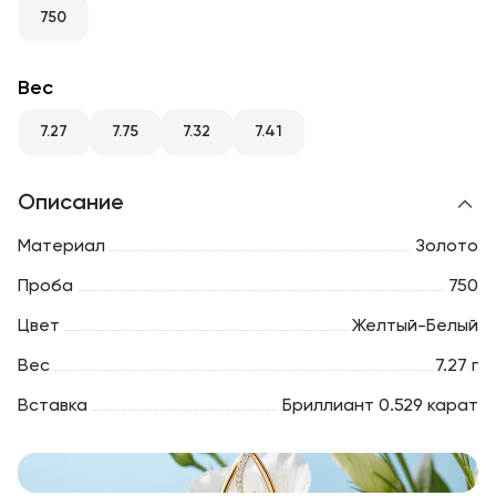
RU
ENG
UZ
750
Вес
7.27
7.75
7.32
7.41
Описание
Материал
Золото
Проба
750
Цвет
Желтый-Белый
Вес
7.27 г
Вставка
Бриллиант 0.529 карат