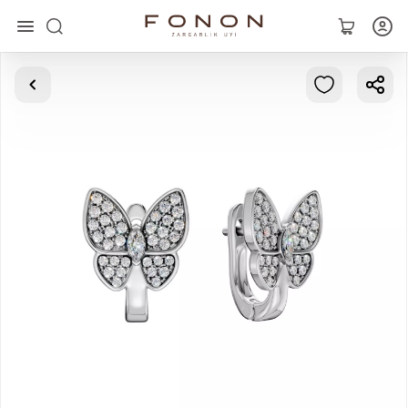
Главная
Коллекции
Кольца
Серьги
Браслеты
Кулоны
Цепочки