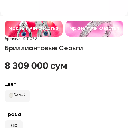
Детские изделия
Изделия с драгоценными камнями
Яркие лучи счастья
Яркие лучи счастья
Аксессуары
Артикул
:
ZIR1379
Бриллиантовые Серьги
Все
8 309 000 сум
О нас
Найти магазин
Цвет
Избранное
Белый
+998 71 205 22 22
Проба
750