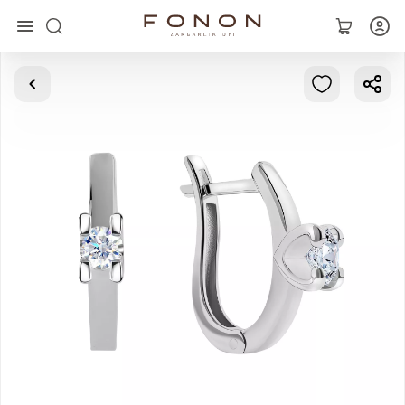
Главная
Коллекции
Кольца
Серьги
Браслеты
Кулоны
Цепочки