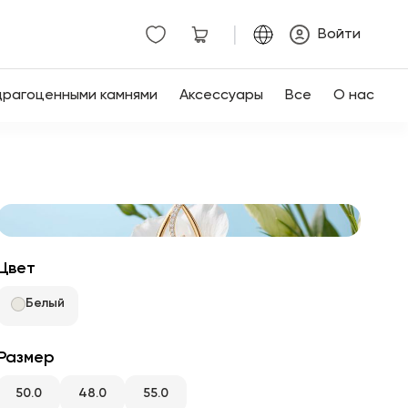
|
Войти
драгоценными камнями
Аксессуары
Все
О нас
Цвет
Белый
Размер
50.0
48.0
55.0