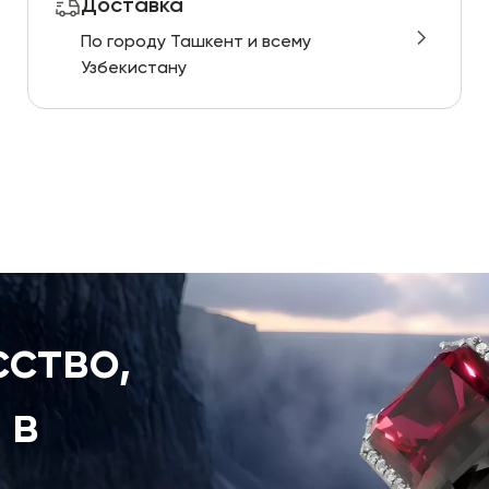
Доставка
По городу Ташкент и всему
Узбекистану
ство,
 в