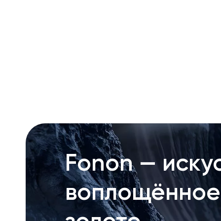
RU
ENG
UZ
Fonon — искус
воплощённое