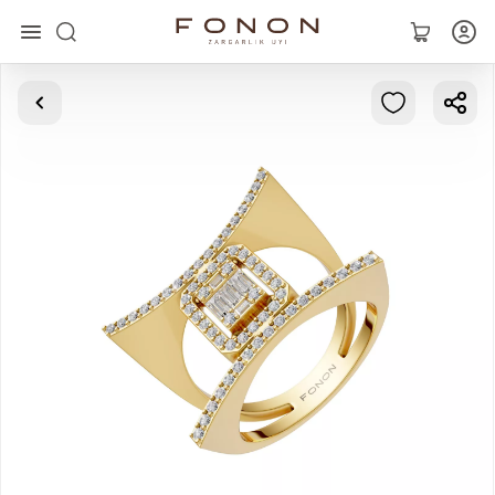
Главная
Коллекции
Кольца
Серьги
Браслеты
Кулоны
Цепочки