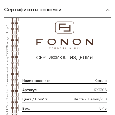
Сертификаты на камни
*Данное изделие произведено со стороны OOO “Gold Moon Tashkent”, ювелирный завод “FONON zargarlik uyi”
СЕРТИФИКАТ ИЗДЕЛИЯ
Наименование
:
Кольцо
Артикул
:
UZK1308
Цвет / Проба
:
Желтый-Белый/750
Вес
:
8.48