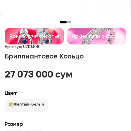
Детские изделия
Изделия с драгоценными камнями
Аксессуары
Яркие лучи счастья
Яркие лучи счастья
Артикул
:
UZK1308
Все
Бриллиантовое Кольцо
О нас
27 073 000 сум
Найти магазин
Цвет
Избранное
Желтый-Белый
+998 71 205 22 22
Размер