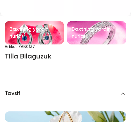
Bolalar taqinchoqlari
Qimmatbaho toshli taqinchoqlar
Baxtning yorqin
Baxtning yorqin
Aksessuarlar
nurlari
nurlari
Artikul
:
ZAB0137
Barcha
Tilla Bilaguzuk
Biz haqimizda
Do'kon topish
Tavsif
Sevimli
+998 71 205 22 22