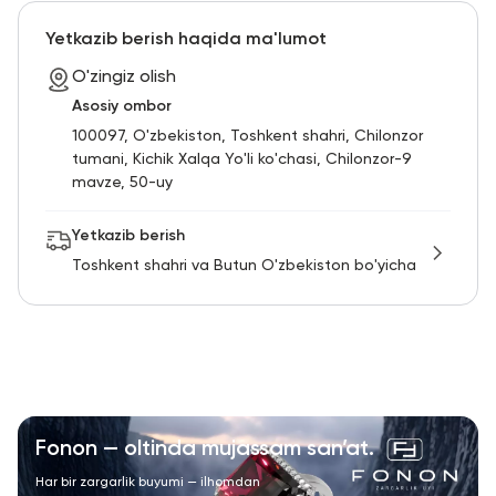
RU
ENG
UZ
Yetkazib berish haqida ma'lumot
O'zingiz olish
Asosiy ombor
100097, O'zbekiston, Toshkent shahri, Chilonzor
tumani, Kichik Xalqa Yo'li ko'chasi, Chilonzor-9
mavze, 50-uy
Yetkazib berish
Toshkent shahri va Butun O'zbekiston bo'yicha
Fonon — oltinda mujassam san’at.
Har bir zargarlik buyumi — ilhomdan