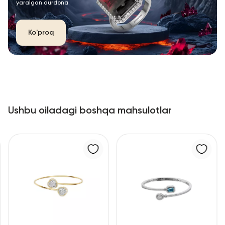
yaralgan durdona.
Ko'proq
Ushbu oiladagi boshqa mahsulotlar