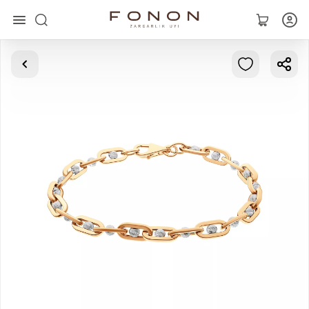
Asosiy
Kolleksiyalar
Uzuklar
Ziraklar
Bilaguzuklar
Kulonlar
Zanjirlar