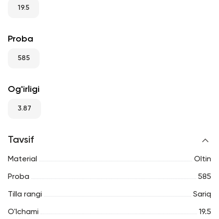
RU
ENG
UZ
19.5
Proba
585
Og'irligi
3.87
Tavsif
Material
Oltin
Proba
585
Tilla rangi
Sariq
O'lchami
19.5