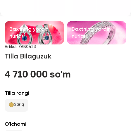
Bolalar taqinchoqlari
Qimmatbaho toshli taqinchoqlar
Baxtning yorqin
Baxtning yorqin
Aksessuarlar
nurlari
nurlari
Artikul
:
ZAB0423
Barcha
Tilla Bilaguzuk
Biz haqimizda
4 710 000 so'm
Do'kon topish
Tilla rangi
Sevimli
Sariq
+998 71 205 22 22
O'lchami