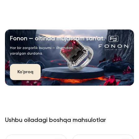
Fonon — oltinda mujassam san’at.
Har bir zargarlik buyumi — ilhomdan
yaralgan durdona.
Ko'proq
Ushbu oiladagi boshqa mahsulotlar