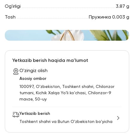
Og'irligi
3.87 g
Tosh
Пружинка 0.003 g
Yetkazib berish haqida ma'lumot
O'zingiz olish
Asosiy ombor
100097, O'zbekiston, Toshkent shahri, Chilonzor
tumani, Kichik Xalqa Yo'li ko'chasi, Chilonzor-9
mavze, 50-uy
Yetkazib berish
Toshkent shahri va Butun O'zbekiston bo'yicha