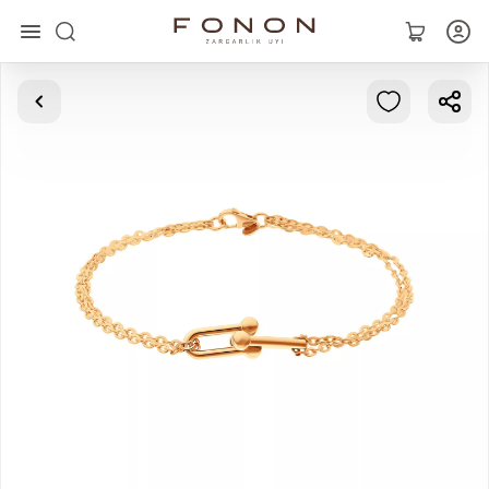
Asosiy
Kolleksiyalar
Uzuklar
Ziraklar
Bilaguzuklar
Kulonlar
Zanjirlar