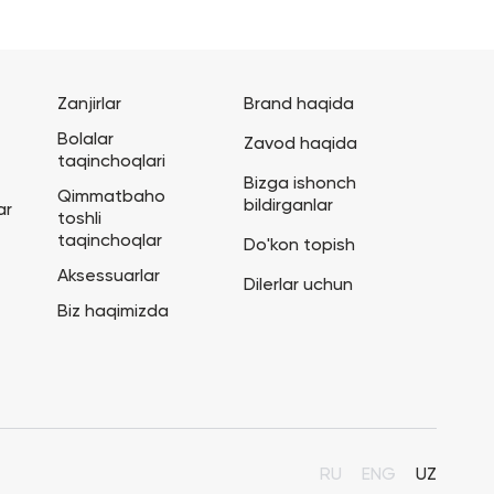
Zanjirlar
Brand haqida
Bolalar
Zavod haqida
taqinchoqlari
Bizga ishonch
Qimmatbaho
bildirganlar
ar
toshli
taqinchoqlar
Do'kon topish
Aksessuarlar
Dilerlar uchun
Biz haqimizda
RU
ENG
UZ