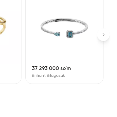
37 293 000 so'm
9
Brilliant Bilaguzuk
B