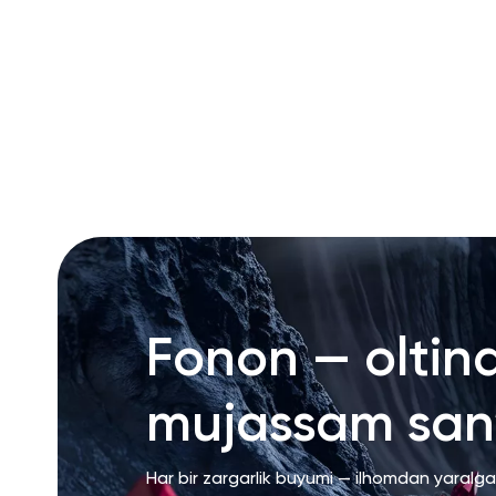
RU
ENG
UZ
Fonon — oltin
mujassam san’
Har bir zargarlik buyumi — ilhomdan yaralg