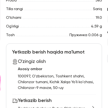
Proba
585
Tilla rangi
Sariq
O'lchami
19.0
Og'irligi
4.59 g
Tosh
Пружинка 0.006 g
Yetkazib berish haqida ma'lumot
O'zingiz olish
Asosiy ombor
100097, O'zbekiston, Toshkent shahri,
Chilonzor tumani, Kichik Xalqa Yo'li ko'chasi,
Chilonzor-9 mavze, 50-uy
Yetkazib berish