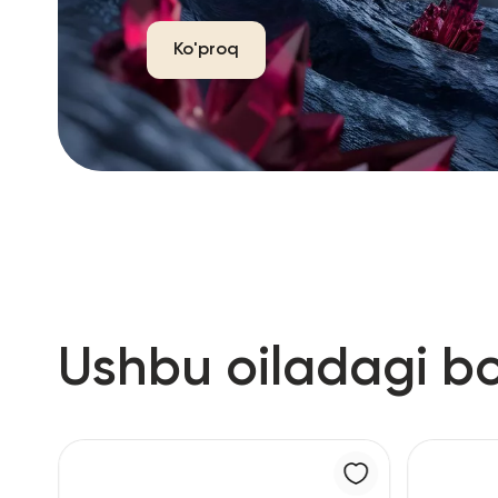
Ko'proq
Ushbu oiladagi b