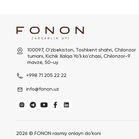
100097, O'zbekiston, Toshkent shahri, Chilonzor 
tumani, Kichik Xalqa Yo'li ko'chasi, Chilonzor-9 
mavze, 50-uy
+998 71 205 22 22
info@fonon.uz
2026 ©
FONON rasmiy onlayn do'koni