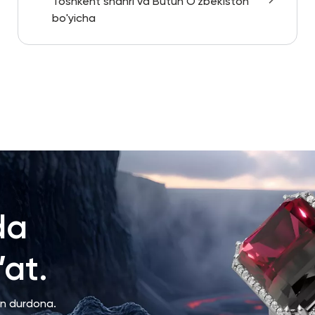
Toshkent shahri va Butun O'zbekiston
bo'yicha
da
at.
an durdona.