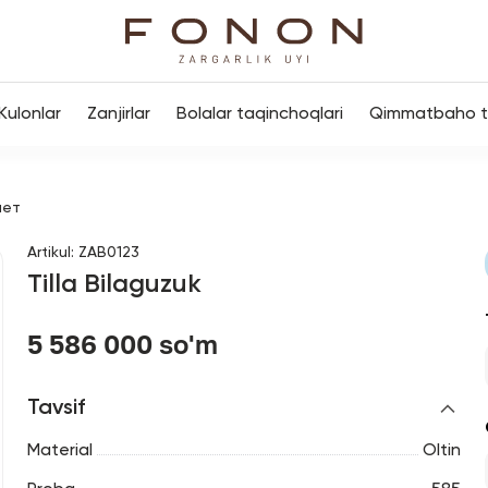
Kulonlar
Zanjirlar
Bolalar taqinchoqlari
Qimmatbaho to
лет
Artikul
:
ZAB0123
Tilla Bilaguzuk
5 586 000 so'm
Tavsif
Material
Oltin