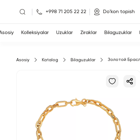
|
|
+998 71 205 22 22
Do'kon topish
Asosiy
Asosiy
Kolleksiyalar
Uzuklar
Ziraklar
Bilaguzuklar
Kolleksiyalar
Золотой Брас
Asosiy
Katalog
Bilaguzuklar
Uzuklar
Ziraklar
Bilaguzuklar
Kulonlar
Zanjirlar