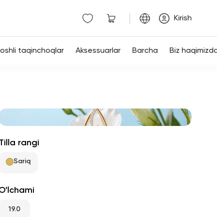
|
Kirish
shli taqinchoqlar
Aksessuarlar
Barcha
Biz haqimizd
Tilla rangi
Sariq
O'lchami
19.0