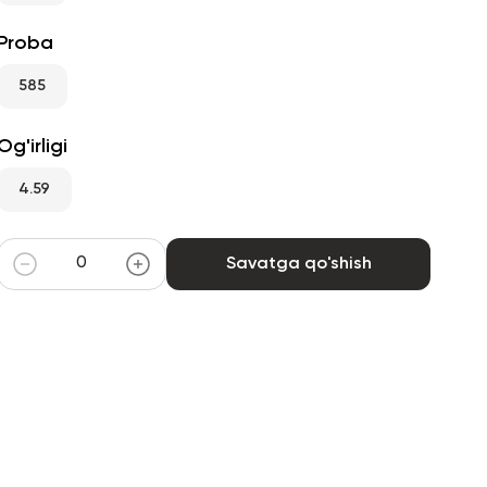
Proba
585
Og'irligi
4.59
Savatga qo'shish