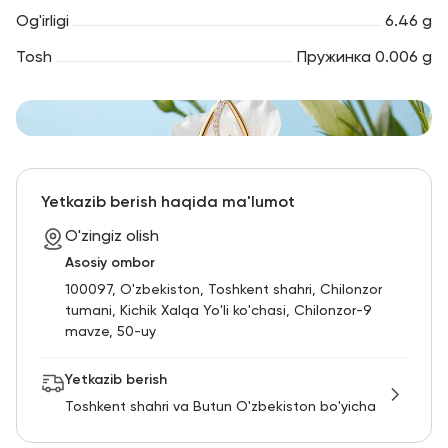
Og'irligi
6.46 g
Tosh
Пружинка 0.006 g
Yetkazib berish haqida ma'lumot
O'zingiz olish
Asosiy ombor
100097, O'zbekiston, Toshkent shahri, Chilonzor
tumani, Kichik Xalqa Yo'li ko'chasi, Chilonzor-9
mavze, 50-uy
Yetkazib berish
Toshkent shahri va Butun O'zbekiston bo'yicha