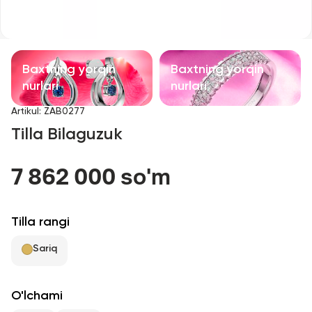
Bolalar taqinchoqlari
Qimmatbaho toshli taqinchoqlar
Baxtning yorqin
Baxtning yorqin
Aksessuarlar
nurlari
nurlari
Artikul
:
ZAB0277
Barcha
Tilla Bilaguzuk
Biz haqimizda
7 862 000 so'm
Do'kon topish
Tilla rangi
Sevimli
Sariq
+998 71 205 22 22
O'lchami