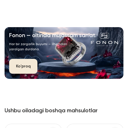
Fonon — oltinda mujassam san’at.
Har bir zargarlik buyumi — ilhomdan
yaralgan durdona.
Ko'proq
Ushbu oiladagi boshqa mahsulotlar