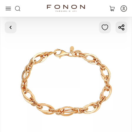
Asosiy
Kolleksiyalar
Uzuklar
Ziraklar
Bilaguzuklar
Kulonlar
Zanjirlar