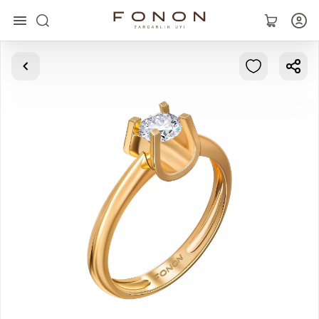
Asosiy
Kolleksiyalar
Uzuklar
Ziraklar
Bilaguzuklar
Kulonlar
Zanjirlar