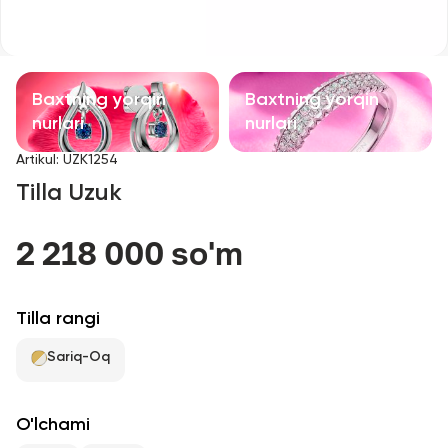
Bolalar taqinchoqlari
Qimmatbaho toshli taqinchoqlar
Baxtning yorqin
Baxtning yorqin
Aksessuarlar
nurlari
nurlari
Artikul
:
UZK1254
Barcha
Tilla Uzuk
Biz haqimizda
2 218 000 so'm
Do'kon topish
Tilla rangi
Sevimli
Sariq-Oq
+998 71 205 22 22
O'lchami