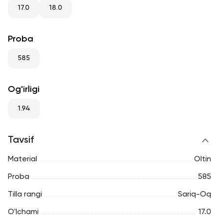
RU
ENG
UZ
17.0
18.0
Proba
585
Og'irligi
1.94
Tavsif
Material
Oltin
Proba
585
Tilla rangi
Sariq-Oq
O'lchami
17.0