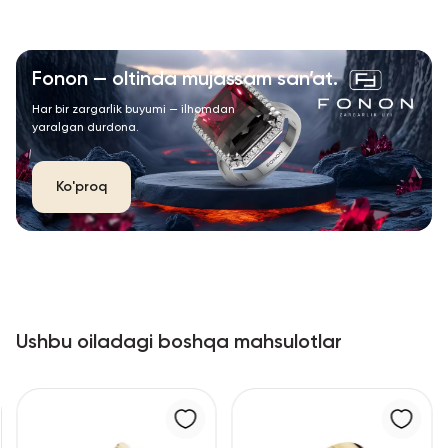
Fonon — oltinda mujassam san’at.
Har bir zargarlik buyumi — ilhomdan
yaralgan durdona.
Ko'proq
Ushbu oiladagi boshqa mahsulotlar