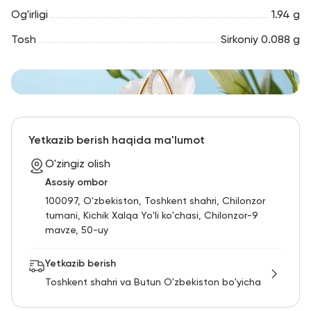
Og'irligi
1.94 g
Tosh
Sirkoniy 0.088 g
Yetkazib berish haqida ma'lumot
O'zingiz olish
Asosiy ombor
100097, O'zbekiston, Toshkent shahri, Chilonzor
tumani, Kichik Xalqa Yo'li ko'chasi, Chilonzor-9
mavze, 50-uy
Yetkazib berish
Toshkent shahri va Butun O'zbekiston bo'yicha