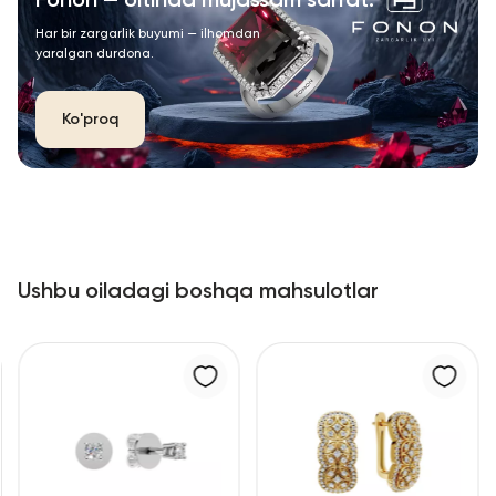
Fonon — oltinda mujassam san’at.
Har bir zargarlik buyumi — ilhomdan
yaralgan durdona.
Ko'proq
Ushbu oiladagi boshqa mahsulotlar