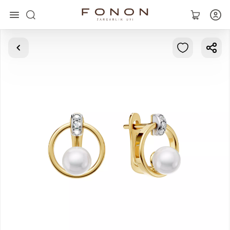
Asosiy
Kolleksiyalar
Uzuklar
Ziraklar
Bilaguzuklar
Kulonlar
Zanjirlar