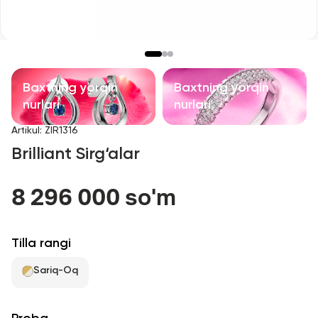
Bolalar taqinchoqlari
Qimmatbaho toshli taqinchoqlar
Aksessuarlar
Baxtning yorqin
Baxtning yorqin
nurlari
nurlari
Barcha
Artikul
:
ZIR1316
Brilliant Sirg‘alar
Biz haqimizda
8 296 000 so'm
Do'kon topish
Sevimli
Tilla rangi
Sariq-Oq
+998 71 205 22 22