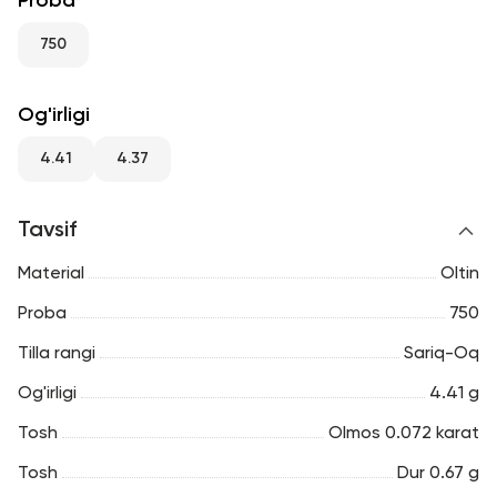
Proba
RU
ENG
UZ
750
Og'irligi
4.41
4.37
Tavsif
Material
Oltin
Proba
750
Tilla rangi
Sariq-Oq
Og'irligi
4.41 g
Tosh
Olmos 0.072 karat
Tosh
Dur 0.67 g