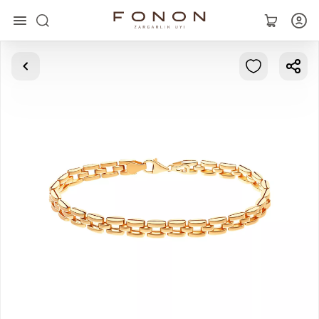
Главная
Коллекции
Кольца
Серьги
Браслеты
Кулоны
Цепочки